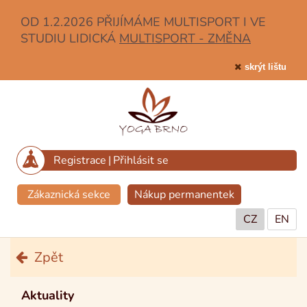
OD 1.2.2026 PŘIJÍMÁME MULTISPORT I VE
STUDIU LIDICKÁ
MULTISPORT - ZMĚNA
skrýt lištu
Registrace
|
Přihlásit se
Zákaznická sekce
Nákup permanentek
CZ
EN
Zpět
Aktuality