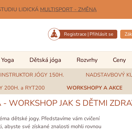
STUDIU LIDICKÁ
MULTISPORT - ZMĚNA
Registrace
|
Přihlásit se
Zák
Yoga
Dětská jóga
Rozvrhy
Ceny
 INSTRUKTOR JÓGY 150H.
NADSTAVBOVÝ KUR
 200H. a RYT200
WORKSHOPY A AKCE
 - WORKSHOP JAK S DĚTMI ZDRA
 téma dětské jogy. Představíme vám cvičení
, abyste své získané znalosti mohli rovnou