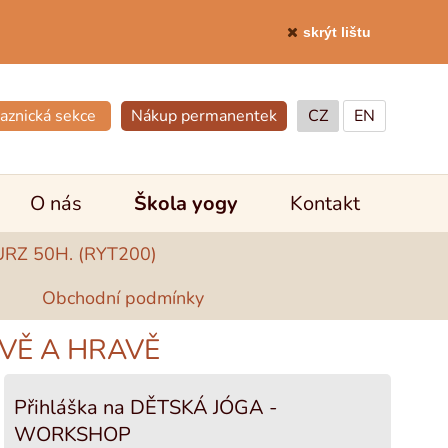
skrýt lištu
aznická sekce
Nákup permanentek
CZ
EN
O nás
Škola yogy
Kontakt
Z 50H. (RYT200)
Obchodní podmínky
VĚ A HRAVĚ
Přihláška na DĚTSKÁ JÓGA -
WORKSHOP