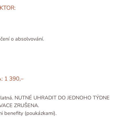
KTOR:
čení o absolvování.
: 1 390,–
ška platná. NUTNÉ UHRADIT DO JEDNOHO TÝDNE
VACE ZRUŠENA.
 benefity (poukázkami).