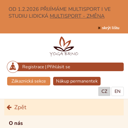
OD 1.2.2026 PŘIJÍMÁME MULTISPORT I VE
STUDIU LIDICKÁ
MULTISPORT - ZMĚNA
skrýt lištu
Registrace
|
Přihlásit se
Zákaznická sekce
Nákup permanentek
CZ
EN
Zpět
O nás