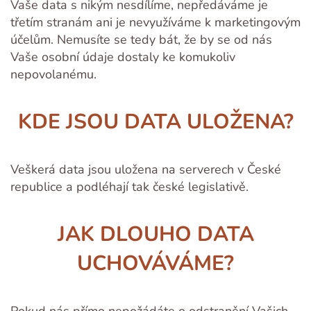
Vaše data s nikým nesdílíme, nepředáváme je
třetím stranám ani je nevyužíváme k marketingovým
účelům. Nemusíte se tedy bát, že by se od nás
Vaše osobní údaje dostaly ke komukoliv
nepovolanému.
KDE JSOU DATA ULOŽENA?
Veškerá data jsou uložena na serverech v České
republice a podléhají tak české legislativě.
JAK DLOUHO DATA
UCHOVÁVÁME?
Pokud nás přímo nepožádáte o odstranění Vašich