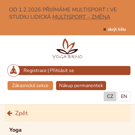
OD 1.2.2026 PŘIJÍMÁME MULTISPORT I VE
STUDIU LIDICKÁ
MULTISPORT - ZMĚNA
skrýt lištu
Registrace
|
Přihlásit se
Zákaznická sekce
Nákup permanentek
CZ
EN
Zpět
Yoga