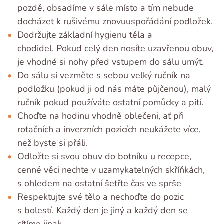
pozdě, obsadíme v sále místo a tím nebude
docházet k rušivému znovuuspořádání podložek.
Dodržujte základní hygienu těla a
chodidel. Pokud celý den nosíte uzavřenou obuv,
je vhodné si nohy před vstupem do sálu umýt.
Do sálu si vezměte s sebou velký ručník na
podložku (pokud ji od nás máte půjčenou), malý
ručník pokud používáte ostatní pomůcky a pití.
Choďte na hodinu vhodně oblečeni, ať při
rotačních a inverzních pozicích neukážete více,
než byste si přáli.
Odložte si svou obuv do botníku u recepce,
cenné věci nechte v uzamykatelných skříňkách,
s ohledem na ostatní šetřte čas ve sprše
Respektujte své tělo a nechoďte do pozic
s bolestí. Každý den je jiný a každý den se
cítíme jinak.