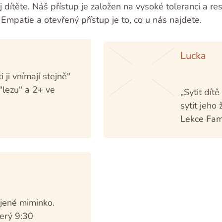
voj dítěte. Náš přístup je založen na vysoké toleranci a r
Empatie a otevřený přístup je to, co u nás najdete.
Lucka
i ji vnímají stejně"
"lezu" a 2+ ve
„Sytit dít
sytit jeho
Lekce Fam
jené miminko.
erý 9:30