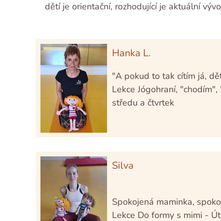
dětí je orientační, rozhodující je aktuální vý
Hanka L.
"A pokud to tak cítím já, dět
Lekce Jógohraní, "chodím", 
středu a čtvrtek
Silva
Spokojená maminka, spoko
Lekce Do formy s mimi - Út