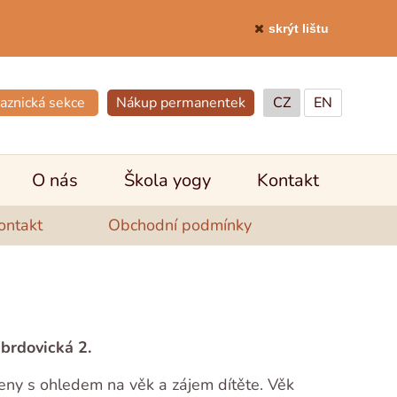
skrýt lištu
aznická sekce
Nákup permanentek
CZ
EN
O nás
Škola yogy
Kontakt
ontakt
Obchodní podmínky
brdovická 2.
deny s ohledem na věk a zájem dítěte. Věk