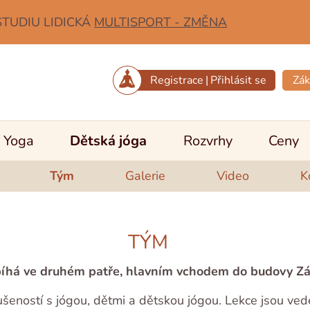
STUDIU LIDICKÁ
MULTISPORT - ZMĚNA
Registrace
|
Přihlásit se
Zák
Yoga
Dětská jóga
Rozvrhy
Ceny
Tým
Galerie
Video
K
TÝM
íhá ve druhém patře, hlavním vchodem do budovy Zá
ušeností s jógou, dětmi a dětskou jógou. Lekce jsou ve