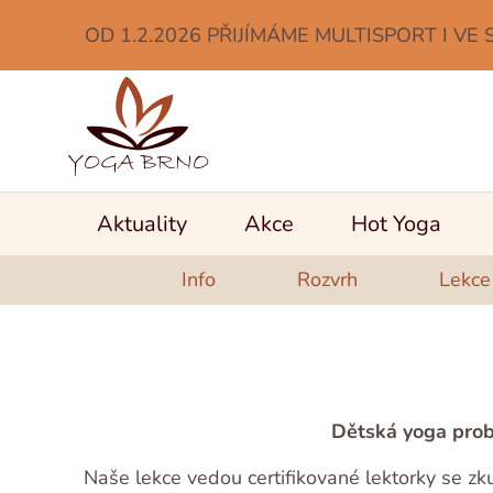
OD 1.2.2026 PŘIJÍMÁME MULTISPORT I VE 
Aktuality
Akce
Hot Yoga
Info
Rozvrh
Lekce
Dětská yoga prob
Naše lekce vedou certifikované lektorky se zk