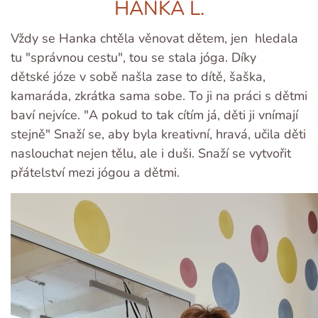
HANKA L.
Vždy se Hanka chtěla věnovat dětem, jen hledala
tu "správnou cestu", tou se stala jóga. Díky
dětské józe v sobě našla zase to dítě, šaška,
kamaráda, zkrátka sama sobe. To ji na práci s dětmi
baví nejvíce. "A pokud to tak cítím já, děti ji vnímají
stejně" Snaží se, aby byla kreativní, hravá, učila děti
naslouchat nejen tělu, ale i duši. Snaží se vytvořit
přátelství mezi jógou a dětmi.