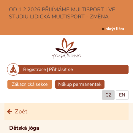
OD 1.2.2026 PŘIJÍMÁME MULTISPORT I VE
STUDIU LIDICKÁ
MULTISPORT - ZMĚNA
skrýt lištu
Registrace
|
Přihlásit se
Zákaznická sekce
Nákup permanentek
CZ
EN
Zpět
Dětská jóga