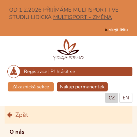
OD 1.2.2026 PŘIJÍMÁME MULTISPORT I VE
STUDIU LIDICKÁ
MULTISPORT - ZMĚNA
skrýt lištu
Registrace
|
Přihlásit se
Zákaznická sekce
Nákup permanentek
CZ
EN
Zpět
O nás