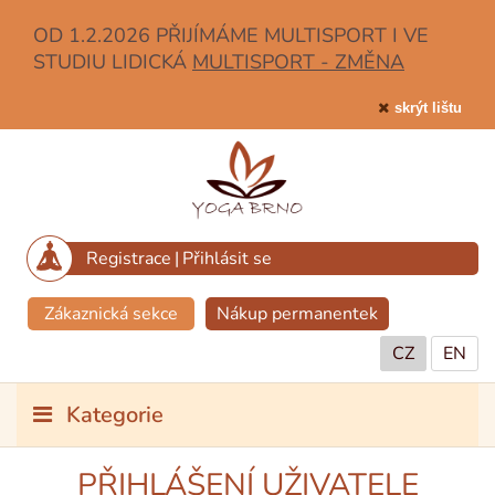
OD 1.2.2026 PŘIJÍMÁME MULTISPORT I VE
STUDIU LIDICKÁ
MULTISPORT - ZMĚNA
skrýt lištu
Registrace
|
Přihlásit se
Zákaznická sekce
Nákup permanentek
CZ
EN
Kategorie
PŘIHLÁŠENÍ UŽIVATELE