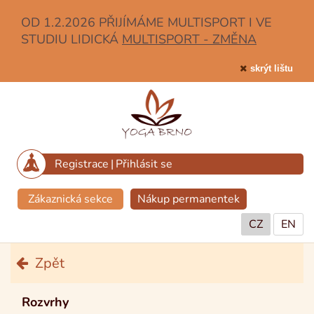
OD 1.2.2026 PŘIJÍMÁME MULTISPORT I VE
STUDIU LIDICKÁ
MULTISPORT - ZMĚNA
skrýt lištu
Registrace
|
Přihlásit se
Zákaznická sekce
Nákup permanentek
CZ
EN
Zpět
Rozvrhy