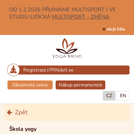
OD 1.2.2026 PŘIJÍMÁME MULTISPORT I VE
STUDIU LIDICKÁ
MULTISPORT - ZMĚNA
skrýt lištu
Registrace
|
Přihlásit se
Zákaznická sekce
Nákup permanentek
CZ
EN
Zpět
Škola yogy