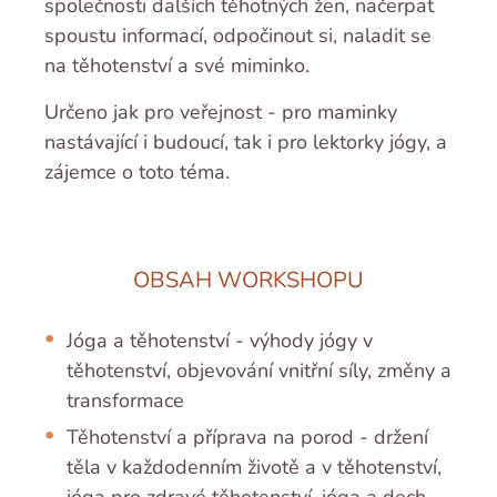
společnosti dalších těhotných žen, načerpat
spoustu informací, odpočinout si, naladit se
na těhotenství a své miminko.
Určeno jak pro veřejnost - pro maminky
nastávající i budoucí, tak i pro lektorky jógy, a
zájemce o toto téma.
OBSAH WORKSHOPU
Jóga a těhotenství - výhody jógy v
těhotenství, objevování vnitřní síly, změny a
transformace
Těhotenství a příprava na porod - držení
těla v každodenním životě a v těhotenství,
jóga pro zdravé těhotenství, jóga a dech,