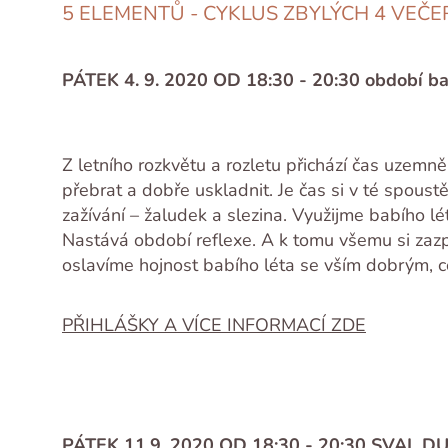
5 ELEMENTŮ - CYKLUS ZBYLÝCH 4 VEČE
PÁTEK 4. 9. 2020 OD 18:30 - 20:30 období ba
Z letního rozkvětu a rozletu přichází čas uzemně
přebrat a dobře uskladnit. Je čas si v té spoust
zažívání – žaludek a slezina. Využijme babího lé
Nastává období reflexe. A k tomu všemu si zazp
oslavíme hojnost babího léta se vším dobrým, 
PŘIHLÁŠKY A VÍCE INFORMACÍ ZDE
PÁTEK 11.9. 2020 OD 18:30 - 20:30 SVAL 