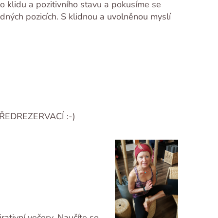
do klidu a pozitivního stavu a pokusíme se
odných pozicích. S klidnou a uvolněnou myslí
ŘEDREZERVACÍ :-)
rativní večery. Naučíte se