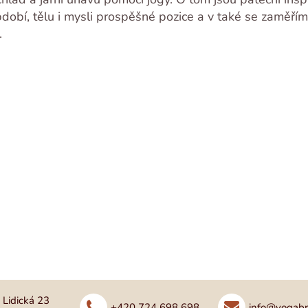
bdobí, tělu i mysli prospěšné pozice a v také se zaměří
.
Lidická 23
+420 724 698 698
info@yogabr