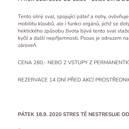
Tento silný sval, spojující páteř a nohy, ovlivňu
mobilitu kloubů, ale i funkci orgánů, jichž se d
hektického způsobu života bývá tento sval staže
kyčlí a další nepříjemnosti. Psoas je odrazem naš
zároveň.
CENA 280,- NEBO 2 VSTUPY Z PERMANENTK
REZERVACE 14 DNÍ PŘED AKCÍ PROSTŘEDNI
PÁTEK 18.9. 2020 STRES TĚ NESTRESUJE OD