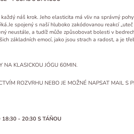
je každý náš krok. Jeho elasticita má vliv na správný poh
otýká.Je spojený s naší hluboko zakódovanou reakcí „uteč
ný neustále, a tudíž může způsobovat bolesti v bedrech
ich základních emocí, jako jsou strach a radost, a je tře
Y NA KLASICKOU JÓGU 60MIN.
CTVÍM ROZVRHU NEBO JE MOŽNÉ NAPSAT MAIL S P
 18:30 - 20:30 S TÁŇOU