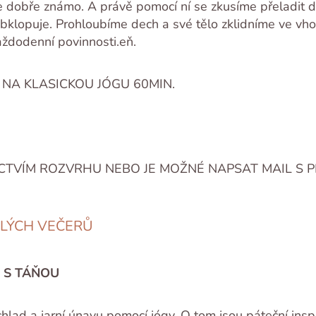
i je dobře známo. A právě pomocí ní se zkusíme přeladit 
 obklopuje. Prohloubíme dech a své tělo zklidníme ve vh
aždodenní povinnosti.eň.
 NA KLASICKOU JÓGU 60MIN.
CTVÍM ROZVRHU NEBO JE MOŽNÉ NAPSAT MAIL S P
YLÝCH VEČERŮ
IM S TÁŇOU
chlad a jarní únavu pomocí jógy. O tom jsou páteční inspi