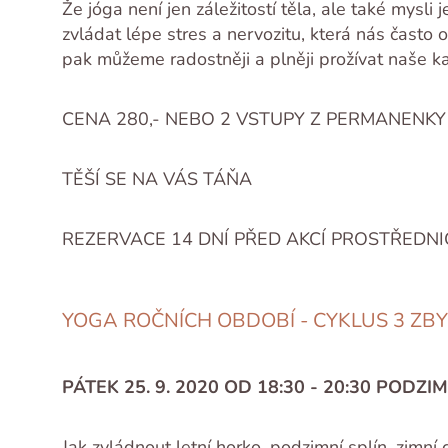
Že jóga není jen záležitostí těla, ale také mysl
zvládat lépe stres a nervozitu, která nás často
pak můžeme radostněji a plněji prožívat naše k
CENA 280,- NEBO 2 VSTUPY Z PERMANENKY
TĚŠÍ SE NA VÁS TÁŇA
REZERVACE 14 DNÍ PŘED AKCÍ PROSTŘEDNI
YOGA ROČNÍCH OBDOBÍ - CYKLUS 3 ZB
PÁTEK 25. 9. 2020 OD 18:30 - 20:30 PODZ
Jak zvládnout letní horko, podzimní splín, zimní 