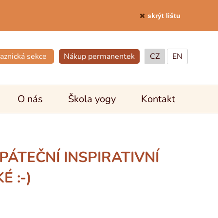
skrýt lištu
aznická sekce
Nákup permanentek
CZ
EN
O nás
Škola yogy
Kontakt
PÁTEČNÍ INSPIRATIVNÍ
 :-)