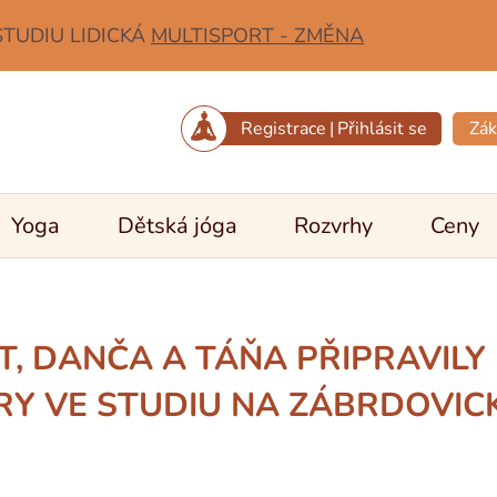
STUDIU LIDICKÁ
MULTISPORT - ZMĚNA
Registrace
|
Přihlásit se
Zák
Yoga
Dětská jóga
Rozvrhy
Ceny
T, DANČA A TÁŇA PŘIPRAVILY 
RY VE STUDIU NA ZÁBRDOVICKÉ