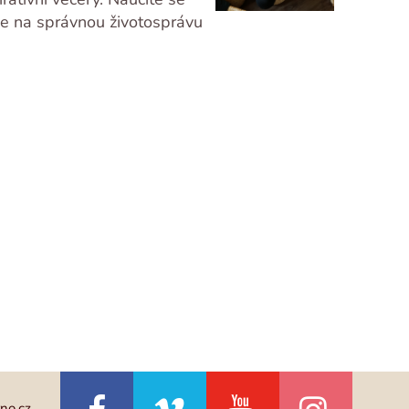
me na správnou životosprávu
no.cz