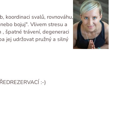
yb, koordinaci svalů, rovnováhu,
 nebo bojuj". Vlivem stresu a
 , špatné trávení, degeneraci
ba jej udržovat pružný a silný
ŘEDREZERVACÍ :-)