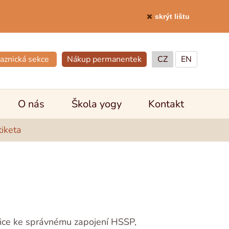
skrýt lištu
aznická sekce
Nákup permanentek
CZ
EN
O nás
Škola yogy
Kontakt
tiketa
ozice ke správnému zapojení HSSP,