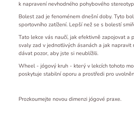
k napravení nevhodného pohybového stereotypu 
Bolest zad je fenoménem dnešní doby. Tyto bol
sportovního zatížení. Lepší než se s bolestí smiř
Tato lekce vás naučí, jak efektivně zapojovat a 
svaly zad v jednotlivých ásanách a jak napravit 
dávat pozor, aby jste si neublížili.
Wheel - jógový kruh - který v lekcích tohoto mod
poskytuje stabilní oporu a prostředi pro uvolněn
Prozkoumejte novou dimenzi jógové praxe.