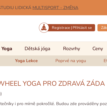
STUDIU LIDICKÁ
MULTISPORT - ZMĚNA
Registrace
|
Přihlásit se
Zák
Yoga
Dětská jóga
Rozvrhy
Ceny
Yoga Lekce
Poprvé na yogu
E
WHEEL YOGA PRO ZDRAVÁ ZÁDA
)
átečníky i pro mírně pokročilé. Budou zde prováděny p