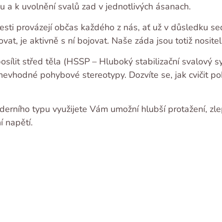
a k uvolnění svalů zad v jednotlivých ásanach.
esti provázejí občas každého z nás, ať už v důsledku 
ovat, je aktivně s ní bojovat. Naše záda jsou totiž nosit
posílit střed těla (HSSP – Hluboký stabilizační svalový s
nevhodné pohybové stereotypy. Dozvíte se, jak cvičit po
erního typu využijete Vám umožní hlubší protažení, zlep
í napětí.