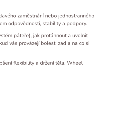
sedavého zaměstnání nebo jednostranného
elem odpovědnosti, stability a podpory.
ystém páteře), jak protáhnout a uvolnit
kud vás provázejí bolesti zad a na co si
šení flexibility a držení těla. Wheel