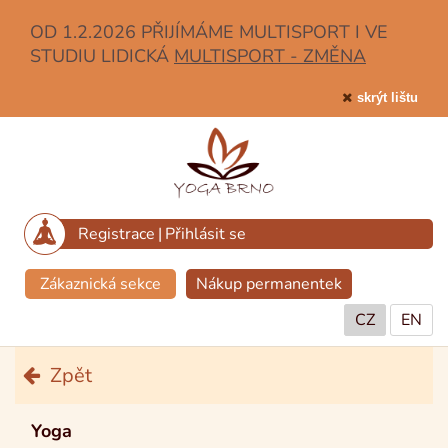
OD 1.2.2026 PŘIJÍMÁME MULTISPORT I VE
STUDIU LIDICKÁ
MULTISPORT - ZMĚNA
skrýt lištu
Registrace
|
Přihlásit se
Zákaznická sekce
Nákup permanentek
CZ
EN
Zpět
Yoga