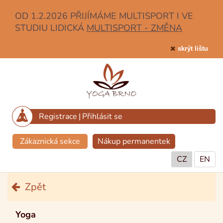
OD 1.2.2026 PŘIJÍMÁME MULTISPORT I VE
STUDIU LIDICKÁ
MULTISPORT - ZMĚNA
skrýt lištu
Registrace
|
Přihlásit se
Zákaznická sekce
Nákup permanentek
CZ
EN
Zpět
Yoga