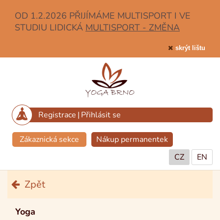
OD 1.2.2026 PŘIJÍMÁME MULTISPORT I VE
STUDIU LIDICKÁ
MULTISPORT - ZMĚNA
skrýt lištu
Registrace
|
Přihlásit se
Zákaznická sekce
Nákup permanentek
CZ
EN
Zpět
Yoga