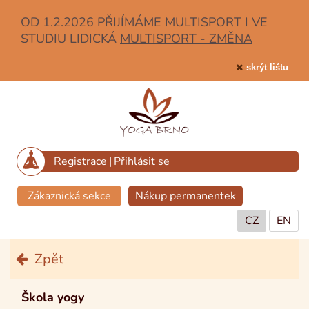
OD 1.2.2026 PŘIJÍMÁME MULTISPORT I VE
STUDIU LIDICKÁ
MULTISPORT - ZMĚNA
skrýt lištu
Registrace
|
Přihlásit se
Zákaznická sekce
Nákup permanentek
CZ
EN
Zpět
Škola yogy