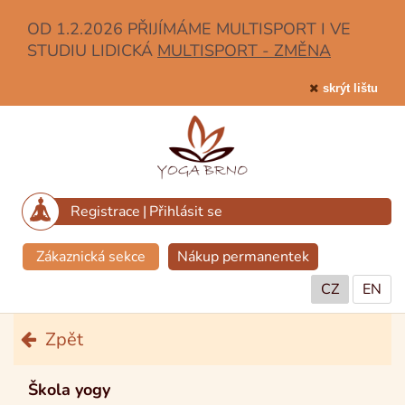
OD 1.2.2026 PŘIJÍMÁME MULTISPORT I VE
STUDIU LIDICKÁ
MULTISPORT - ZMĚNA
skrýt lištu
Registrace
|
Přihlásit se
Zákaznická sekce
Nákup permanentek
CZ
EN
Zpět
Škola yogy