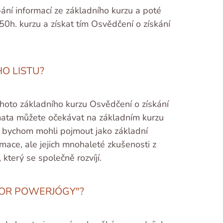
bání informací ze základního kurzu a poté
0h. kurzu a získat tím Osvědčení o získání
HO LISTU?
ohoto základního kurzu Osvědčení o získání
émata můžete očekávat na základním kurzu
ré bychom mohli pojmout jako základní
rmace, ale jejich mnohaleté zkušenosti z
který se společně rozvíjí.
TOR POWERJÓGY"?