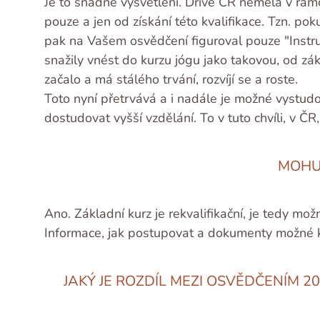
Je to snadné vysvětlení. Dříve ČR neměla v rámc
pouze a jen od získání této kvalifikace. Tzn. pok
pak na Vašem osvědčení figuroval pouze "Instrukt
snažily vnést do kurzu jógu jako takovou, od zák
začalo a má stálého trvání, rozvíjí se a roste.
Toto nyní přetrvává a i nadále je možné vystudov
dostudovat vyšší vzdělání. To v tuto chvíli, v Č
MOHU
Ano. Základní kurz je rekvalifikační, je tedy m
Informace, jak postupovat a dokumenty možné 
JAKÝ JE ROZDÍL MEZI OSVĚDČENÍM 2