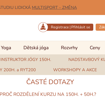
STUDIU LIDICKÁ
MULTISPORT - ZMĚNA
Registrace
|
Přihlásit se
Zák
Yoga
Dětská jóga
Rozvrhy
Ceny
 INSTRUKTOR JÓGY 150H.
NADSTAVBOVÝ KU
Y 200H. a RYT200
WORKSHOPY A AKCE
ČASTÉ DOTAZY
PROČ ROZDĚLENÍ KURZU NA 150H. + 50H.?