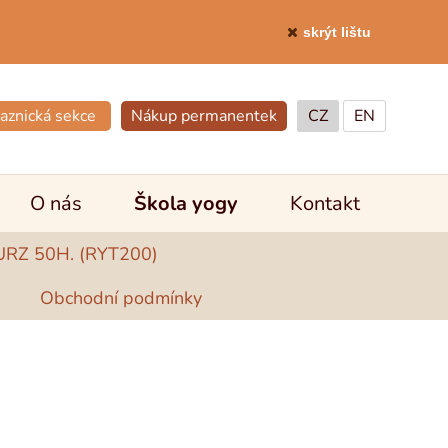
skrýt lištu
aznická sekce
Nákup permanentek
CZ
EN
O nás
Škola yogy
Kontakt
RZ 50H. (RYT200)
Obchodní podmínky