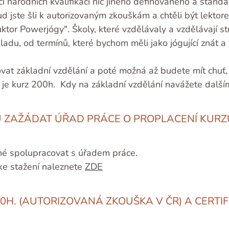
i národních kvalifikací nic jiného definovaného a stan
ud jste šli k autorizovaným zkouškám a chtěli být lektorem
or Powerjógy". Školy, které vzdělávaly a vzdělávají stu
ladu, od termínů, které bychom měli jako jógující znát 
at základní vzdělání a poté možná až budete mít chuť, p
R, je kurz 200h. Kdy na základní vzdělání navážete další
 ZAŽÁDAT ÚŘAD PRÁCE O PROPLACENÍ KURZ
ožné spolupracovat s úřadem práce.
ke stažení naleznete
ZDE
00H. (AUTORIZOVANÁ ZKOUŠKA V ČR) A CERTI