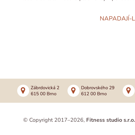
NAPADAJÍ-L
Zábrdovická 2
Dobrovského 29
615 00 Brno
612 00 Brno
© Copyright 2017–2026,
Fitness studio s.r.o.