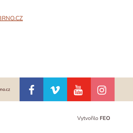
RNO.CZ
no.cz
Vytvořilo
FEO