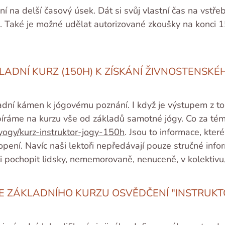
í na delší časový úsek. Dát si svůj vlastní čas na vstře
. Také je možné udělat autorizované zkoušky na konci 15
KLADNÍ KURZ (150H) K ZÍSKÁNÍ ŽIVNOSTENSKÉ
kladní kámen k jógovému poznání. I když je výstupem z t
robíráme na kurzu vše od základů samotné jógy. Co za t
yogy/kurz-instruktor-jogy-150h
. Jsou to informace, kte
opení. Navíc naši lektoři nepředávají pouze stručné info
i pochopit lidsky, nememorovaně, nenuceně, v kolektivu, 
ZE ZÁKLADNÍHO KURZU OSVĚDČENÍ "INSTRUK