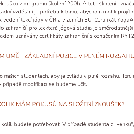
ušku z programu školení 200h. A toto školení označuje 
adní vzdělání je potřeba k tomu, abychom mohli projít dá
 vedení lekcí jógy v ČR a v zemích EU. Certifikát YogaA
 do zahraničí, pro leckterá jógová studia je směrodatnějš
úřadem uznávány certifikáty zahraniční s označením R
M UMĚT ZÁKLADNÍ POZICE V PLNÉM ROZSAHU
 našich studentech, aby je zvládli v plné rozsahu. Tzn
 v případě modifikací se budeme učit.
KOLIK MÁM POKUSŮ NA SLOŽENÍ ZKOUŠEK?
 kolik budete potřebovat. V případě studenta z "venku",
.