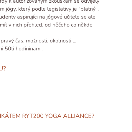
dardy k autorizovaným zkouškám se odvíjely
 jógy, který podle legislativy je "platný",
denty aspirujíci na jógové učitele se ale
a mít v nich přehled, od něčeho co někde
ravý čas, možnosti, okolnosti ...
mi 50ti hodininami.
U?
FIKÁTEM RYT200 YOGA ALLIANCE?