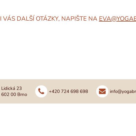
I VÁS DALŠÍ OTÁZKY, NAPIŠTE NA
EVA@YOGAB
Lidická 23
+420 724 698 698
info@yogabr
602 00 Brno