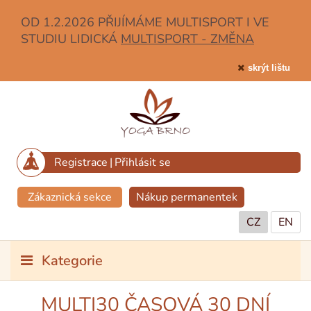
OD 1.2.2026 PŘIJÍMÁME MULTISPORT I VE
STUDIU LIDICKÁ
MULTISPORT - ZMĚNA
skrýt lištu
Registrace
|
Přihlásit se
Zákaznická sekce
Nákup permanentek
CZ
EN
Kategorie
MULTI30 ČASOVÁ 30 DNÍ