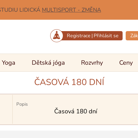
STUDIU LIDICKÁ
MULTISPORT - ZMĚNA
Registrace
|
Přihlásit se
Zák
Yoga
Dětská jóga
Rozvrhy
Ceny
ČASOVÁ 180 DNÍ
Popis
Časová 180 dní