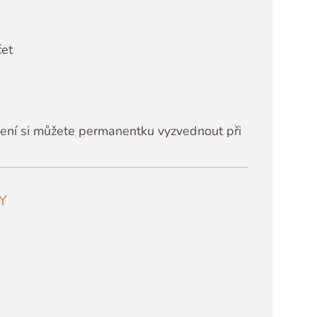
čet
ení si můžete permanentku vyzvednout při
Y