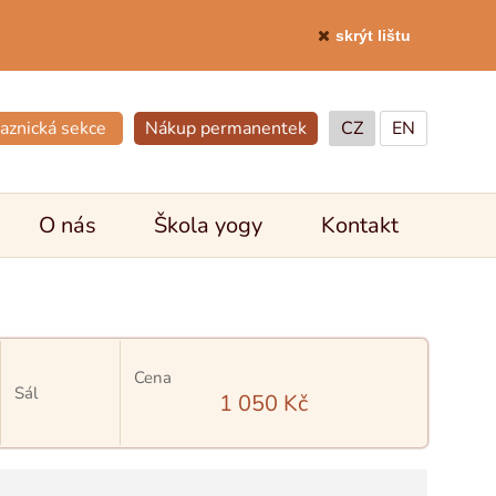
skrýt lištu
aznická sekce
Nákup permanentek
CZ
EN
O nás
Škola yogy
Kontakt
Cena
Sál
1 050 Kč