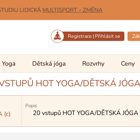
STUDIU LIDICKÁ
MULTISPORT - ZMĚNA
Registrace
|
Přihlásit se
Zák
Yoga
Dětská jóga
Rozvrhy
Ceny
 VSTUPŮ HOT YOGA/DĚTSKÁ JÓGA 
Popis
20 vstupů HOT YOGA/DĚTSKÁ JÓGA (
 (c)