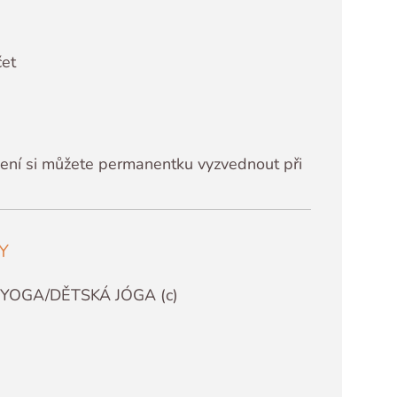
čet
ení si můžete permanentku vyzvednout při
Y
T YOGA/DĚTSKÁ JÓGA (c)