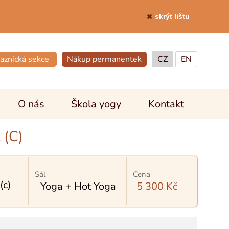
skrýt lištu
aznická sekce
Nákup permanentek
CZ
EN
O nás
Škola yogy
Kontakt
(C)
Sál
Cena
c)
Yoga + Hot Yoga
5 300 Kč