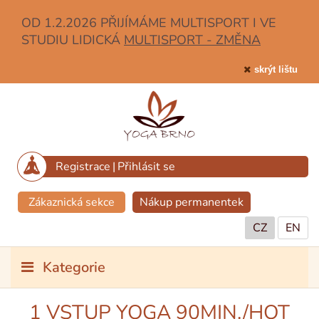
OD 1.2.2026 PŘIJÍMÁME MULTISPORT I VE
STUDIU LIDICKÁ
MULTISPORT - ZMĚNA
skrýt lištu
Registrace
|
Přihlásit se
Zákaznická sekce
Nákup permanentek
CZ
EN
Kategorie
1 VSTUP YOGA 90MIN./HOT