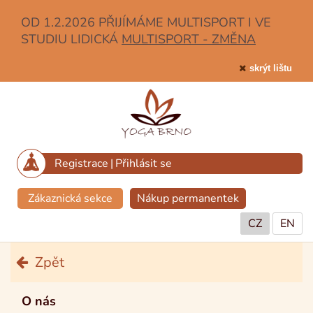
OD 1.2.2026 PŘIJÍMÁME MULTISPORT I VE
STUDIU LIDICKÁ
MULTISPORT - ZMĚNA
skrýt lištu
Registrace
|
Přihlásit se
Zákaznická sekce
Nákup permanentek
CZ
EN
Zpět
O nás