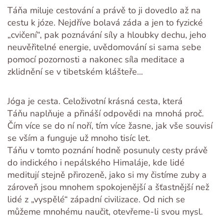
Táňa miluje cestování a právě to ji dovedlo až na
cestu k józe. Nejdříve bolavá záda a jen to fyzické
„cvičení“, pak poznávání síly a hloubky dechu, jeho
neuvěřitelné energie, uvědomování si sama sebe
pomocí pozornosti a nakonec síla meditace a
zklidnění se v tibetském klášteře...
Jóga je cesta. Celoživotní krásná cesta, která
Táňu naplňuje a přináší odpovědi na mnohá proč.
Čím více se do ní noří, tím více žasne, jak vše souvisí
se vším a funguje už mnoho tisíc let.
Táňu v tomto poznání hodně posunuly cesty právě
do indického i nepálského Himaláje, kde lidé
meditují stejně přirozeně, jako si my čistíme zuby a
zároveň jsou mnohem spokojenější a šťastnější než
lidé z „vyspělé“ západní civilizace. Od nich se
můžeme mnohému naučit, otevřeme-li svou mysl.