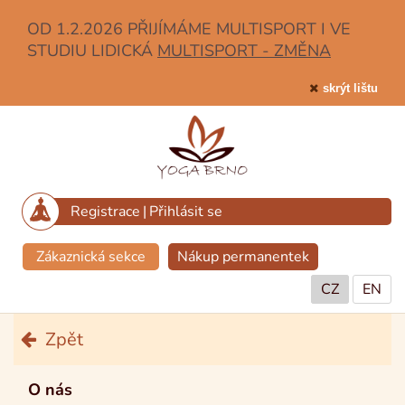
OD 1.2.2026 PŘIJÍMÁME MULTISPORT I VE
STUDIU LIDICKÁ
MULTISPORT - ZMĚNA
skrýt lištu
Registrace
|
Přihlásit se
Zákaznická sekce
Nákup permanentek
CZ
EN
Zpět
O nás