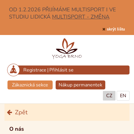
OD 1.2.2026 PŘIJÍMÁME MULTISPORT I VE
STUDIU LIDICKÁ
MULTISPORT - ZMĚNA
skrýt lištu
Registrace
|
Přihlásit se
Zákaznická sekce
Nákup permanentek
CZ
EN
Zpět
O nás