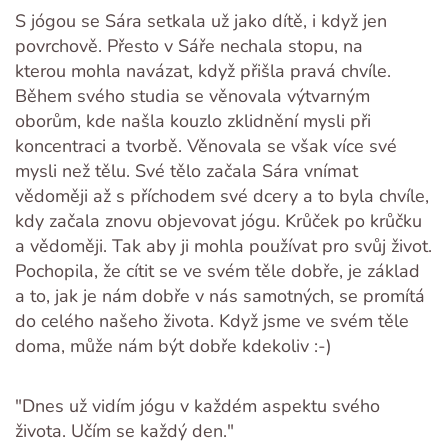
S jógou se Sára setkala už jako dítě, i když jen
povrchově. Přesto v Sáře nechala stopu, na
kterou mohla navázat, když přišla pravá chvíle.
Během svého studia se věnovala výtvarným
oborům, kde našla kouzlo zklidnění mysli při
koncentraci a tvorbě. Věnovala se však více své
mysli než tělu. Své tělo začala Sára vnímat
vědoměji až s příchodem své dcery a to byla chvíle,
kdy začala znovu objevovat jógu. Krůček po krůčku
a vědoměji. Tak aby ji mohla používat pro svůj život.
Pochopila, že cítit se ve svém těle dobře, je základ
a to, jak je nám dobře v nás samotných, se promítá
do celého našeho života. Když jsme ve svém těle
doma, může nám být dobře kdekoliv :-)
"Dnes už vidím jógu v každém aspektu svého
života. Učím se každý den."