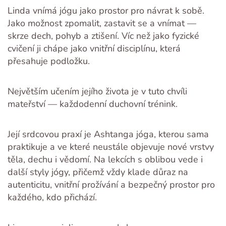
Linda vnímá jógu jako prostor pro návrat k sobě.
Jako možnost zpomalit, zastavit se a vnímat —
skrze dech, pohyb a ztišení. Víc než jako fyzické
cvičení ji chápe jako vnitřní disciplínu, která
přesahuje podložku.
Největším učením jejího života je v tuto chvíli
mateřství — každodenní duchovní trénink.
Její srdcovou praxí je Ashtanga jóga, kterou sama
praktikuje a ve které neustále objevuje nové vrstvy
těla, dechu i vědomí. Na lekcích s oblibou vede i
další styly jógy, přičemž vždy klade důraz na
autenticitu, vnitřní prožívání a bezpečný prostor pro
každého, kdo přichází.