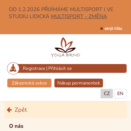
OD 1.2.2026 PŘIJÍMÁME MULTISPORT I VE
STUDIU LIDICKÁ
MULTISPORT - ZMĚNA
skrýt lištu
Registrace
|
Přihlásit se
Zákaznická sekce
Nákup permanentek
CZ
EN
Zpět
O nás