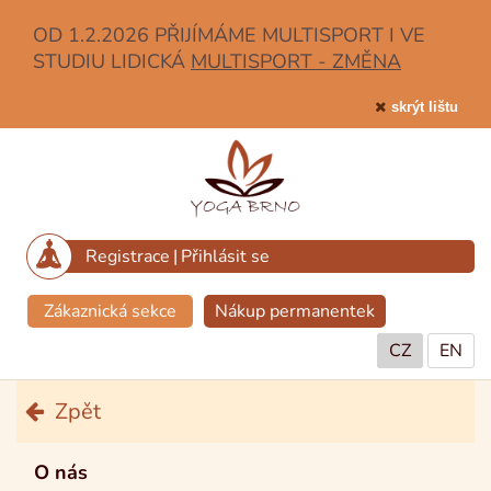
OD 1.2.2026 PŘIJÍMÁME MULTISPORT I VE
STUDIU LIDICKÁ
MULTISPORT - ZMĚNA
skrýt lištu
Registrace
|
Přihlásit se
Zákaznická sekce
Nákup permanentek
CZ
EN
Zpět
O nás