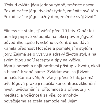
“Pokud cvičíte jógu jednou týdně, změníte názor.
Pokud cvičíte jógu dvakrát týdně, změníte své tělo.
Pokud cvičíte jógu každý den, změníte svůj život.“
Fitness se stalo její vášní před 19 lety. O pár let
později poprvé vstoupila na lekci power jógy. Z
původního spíše fyzického cvičení, dnes dává
Kamila přednost Hot józe a pomalejším stylům
jógy. Zajímá se o výživu a zdravý životní styl, a na
svém blogu sdílí recepty a tipy na výživu.
Jóga jí pomohla najít pozitivní přístup k životu, okolí
a hlavně k sobě samé. Zvládat vše, co jí život
přináší. Kamila věří, že vše je přesně tak, jak má
být. Jógová praxe ji naučila koncentraci, zklidnění
mysli, uvědomění si přítomnosti a přivedla ji k
meditaci a vděčnosti za vše, co mnohdy
považujeme za zcela samozřejmé. Jejími