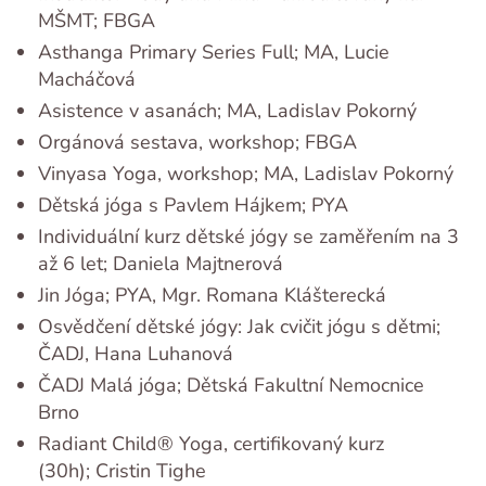
MŠMT; FBGA
Asthanga Primary Series Full; MA, Lucie
Macháčová
Asistence v asanách; MA, Ladislav Pokorný
Orgánová sestava, workshop; FBGA
Vinyasa Yoga, workshop; MA, Ladislav Pokorný
Dětská jóga s Pavlem Hájkem; PYA
Individuální kurz dětské jógy se zaměřením na 3
až 6 let; Daniela Majtnerová
Jin Jóga; PYA, Mgr. Romana Klášterecká
Osvědčení dětské jógy: Jak cvičit jógu s dětmi;
ČADJ, Hana Luhanová
ČADJ Malá jóga; Dětská Fakultní Nemocnice
Brno
Radiant Child® Yoga, certifikovaný kurz
(30h); Cristin Tighe