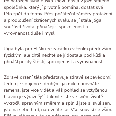
Po narození syna Eliška znovu našla v józe stálého
společníka, který jí prvotně pomáhal dostat své
tělo zpět do formy. Přes počáteční záměry protažení
a prodloužení zkrácených svalů, se jí stala jóga
součástí života, přinášející spokojenost a
vyrovnanost duše i mysli.
Jóga byla pro Elišku ze začátku cvičením především
fyzickým, ale chtě nechtě se jí dostala pod kůži a
přináší pocity štěstí, spokojenost a vyrovnanost.
Zdravé držení těla představuje zdravé sebevědomí.
Jedno je spojeno s druhým, jakmile narovnáte
ramena, jste více vidět a váš pohled se vztyčenou
hlavou je výraznější. Jakmile jste ve svém životě
vykročili správným směrem a splnili jste si svůj sen,
jste na sebe hrdí, narovnáte se. Vše souvisí se vším.
Eliška věří tomu, že se cvičením jógy postupně