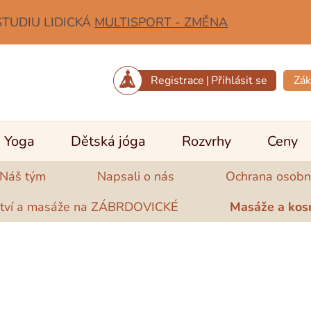
STUDIU LIDICKÁ
MULTISPORT - ZMĚNA
Registrace
|
Přihlásit se
Zák
Yoga
Dětská jóga
Rozvrhy
Ceny
Náš tým
Napsali o nás
Ochrana osobn
ství a masáže na ZÁBRDOVICKÉ
Masáže a kos