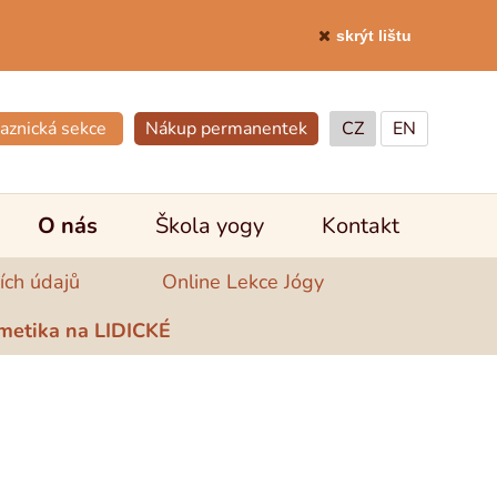
skrýt lištu
aznická sekce
Nákup permanentek
CZ
EN
O nás
Škola yogy
Kontakt
ích údajů
Online Lekce Jógy
metika na LIDICKÉ