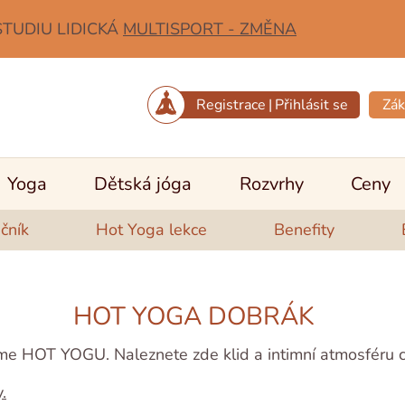
STUDIU LIDICKÁ
MULTISPORT - ZMĚNA
Registrace
|
Přihlásit se
Zák
Yoga
Dětská jóga
Rozvrhy
Ceny
čník
Hot Yoga lekce
Benefity
HOT YOGA DOBRÁK
íme HOT YOGU. Naleznete zde klid a intimní atmosféru 
.