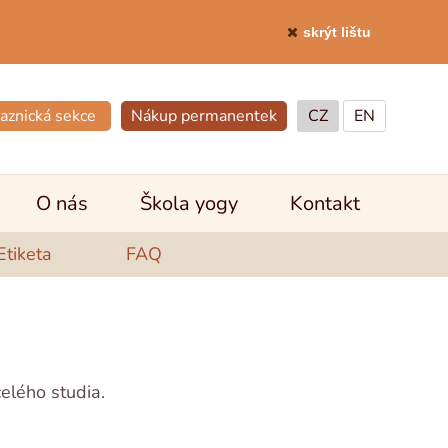
skrýt lištu
aznická sekce
Nákup permanentek
CZ
EN
O nás
Škola yogy
Kontakt
Etiketa
FAQ
celého studia.