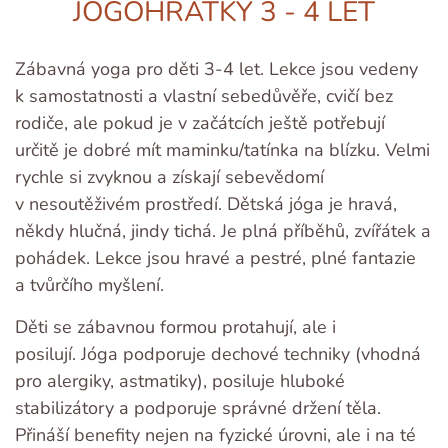
JÓGOHRÁTKY 3 - 4 LET
Zábavná yoga pro děti 3-4 let. Lekce jsou vedeny
k samostatnosti a vlastní sebedůvěře, cvičí bez
rodiče, ale pokud je v začátcích ještě potřebují
určitě je dobré mít maminku/tatínka na blízku. Velmi
rychle si zvyknou a získají sebevědomí
v nesoutěživém prostředí. Dětská jóga je hravá,
někdy hlučná, jindy tichá. Je plná příběhů, zvířátek a
pohádek. Lekce jsou hravé a pestré, plné fantazie
a tvůrčího myšlení.
Děti se zábavnou formou protahují, ale i
posilují. Jóga podporuje dechové techniky (vhodná
pro alergiky, astmatiky), posiluje hluboké
stabilizátory a podporuje správné držení těla.
Přináší benefity nejen na fyzické úrovni, ale i na té