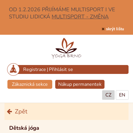
OD 1.2.2026 PŘIJÍMÁME MULTISPORT I VE
STUDIU LIDICKÁ
MULTISPORT - ZMĚNA
skrýt lištu
Registrace
|
Přihlásit se
Zákaznická sekce
Nákup permanentek
CZ
EN
Zpět
Dětská jóga