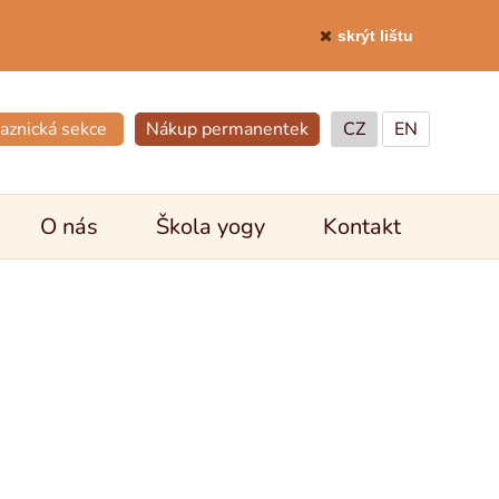
skrýt lištu
aznická sekce
Nákup permanentek
CZ
EN
O nás
Škola yogy
Kontakt