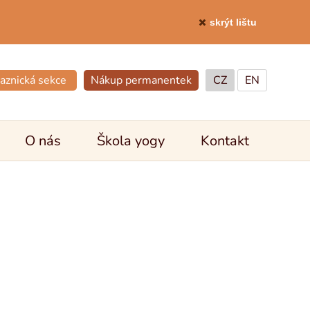
skrýt lištu
aznická sekce
Nákup permanentek
CZ
EN
O nás
Škola yogy
Kontakt