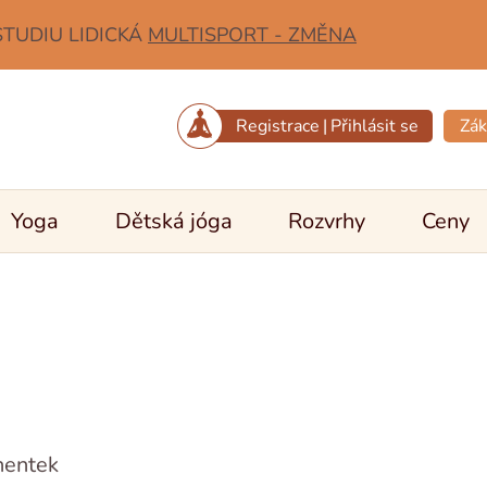
STUDIU LIDICKÁ
MULTISPORT - ZMĚNA
Registrace
|
Přihlásit se
Zák
Yoga
Dětská jóga
Rozvrhy
Ceny
nentek