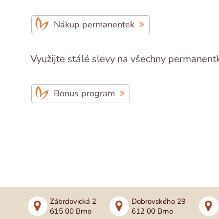
Nákup permanentek
Využijte stálé slevy na všechny permanen
Bonus program
Zábrdovická 2
Dobrovského 29
615 00 Brno
612 00 Brno