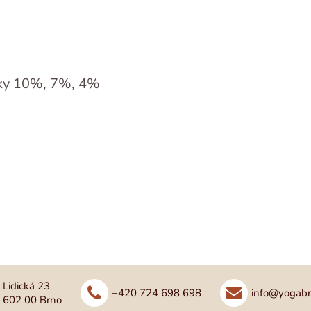
tky 10%, 7%, 4%
Lidická 23
+420 724 698 698
info@yogabr
602 00 Brno