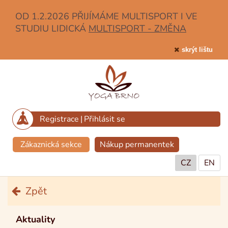
OD 1.2.2026 PŘIJÍMÁME MULTISPORT I VE
STUDIU LIDICKÁ
MULTISPORT - ZMĚNA
skrýt lištu
Registrace
|
Přihlásit se
Zákaznická sekce
Nákup permanentek
CZ
EN
Zpět
Aktuality